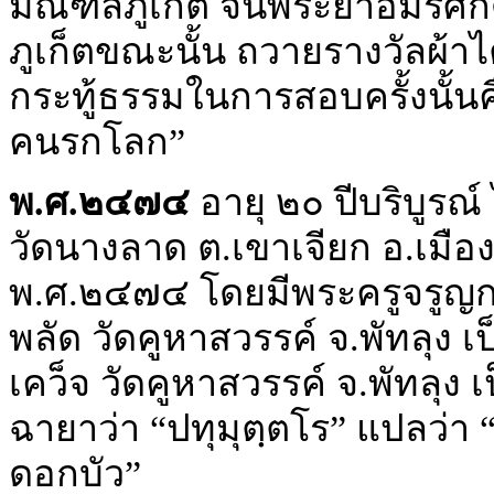
มณฑลภูเก็ต จนพระยาอมรศักดิ์
ภูเก็ตขณะนั้น ถวายรางวัลผ้าไ
กระทู้ธรรมในการสอบครั้งนั้นค
คนรกโลก”
พ.ศ.๒๔๗๔
อายุ ๒๐ ปีบริบูรณ์
วัดนางลาด ต.เขาเจียก อ.เมือง 
พ.ศ.๒๔๗๔ โดยมีพระครูจรูญกร
พลัด วัดคูหาสวรรค์ จ.พัทลุง
เคว็จ วัดคูหาสวรรค์ จ.พัทลุง
ฉายาว่า “ปทุมุตฺตโร” แปลว่า “
ดอกบัว”