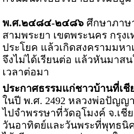
พ.ศ.๒๔๘๔-๒๔๘๖
ศึกษาภาษา
สามพระยา เขตพระนคร กรุงเ
ประโยค แล้วเกิดสงครามมหาเอเ
จึงไม่ได้เรียนต่อ แล้วหันม
เวลาต่อมา
ประกาศธรรมแก่ชาวบ้านที่เชี
ในปี พ.ศ. 2492 หลวงพ่อปัญญา
ไปจำพรรษาที่วัดอุโมงค์ จ.เชี
วันอาทิตย์และวันพระที่พุทธนิ