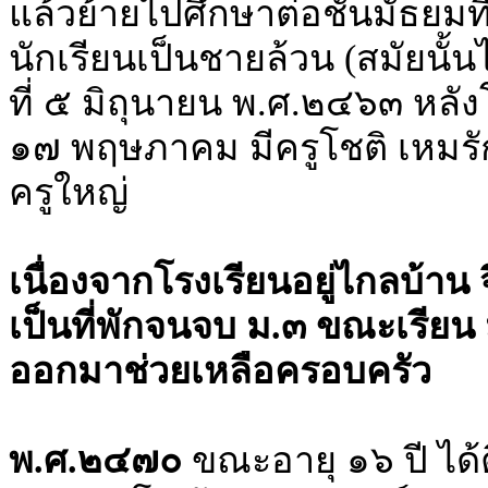
แล้วย้ายไปศึกษาต่อชั้นมัธยมที
นักเรียนเป็นชายล้วน (สมัยนั้นไม
ที่ ๕ มิถุนายน พ.ศ.๒๔๖๓ หลังโร
๑๗ พฤษภาคม มีครูโชติ เหมรัก
ครูใหญ่
เนื่องจากโรงเรียนอยู่ไกลบ้าน จ
เป็นที่พักจนจบ ม.๓ ขณะเรียน ม
ออกมาช่วยเหลือครอบครัว
พ.ศ.๒๔๗๐
ขณะอายุ ๑๖ ปี ได้