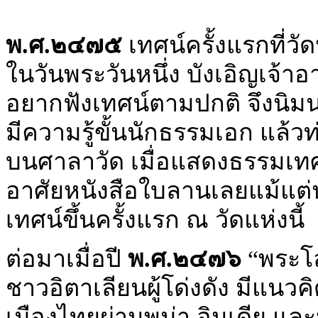
พ.ศ.๒๔๗๕
เทศน์ครั้งแรกที่ว
ในวันพระวันหนึ่ง บังเอิญเจ้
อยากฟังเทศน์ตามปกติ จึงนิมนต
มีความรู้ขั้นนักธรรมเอก แล้ว
บนศาลาวัด เมื่อแสดงธรรมเทศ
อาศัยหนังสือใบลานเลยแม้แต่น้
เทศน์ขึ้นครั้งแรก ณ วัดแห่งนี้
ต่อมาเมื่อปี
พ.ศ.๒๔๗๖
“พระโล
ชาวอิตาเลียนผู้โด่งดัง มีแนวค
เมืองไทยผ่านพม่า อินเดีย แล