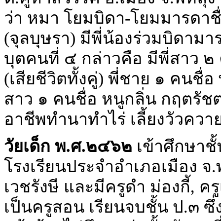
ว่า หมา โยมบิดา-โยมมารดาชื่
(จุลบุษรา) มีพี่น้องร่วมบิดาม
บุตคนที่ ๔ กล่าวคือ มีพี่สาว 
(เสียชีวิตทั้งคู่) พี่ชาย ๑ คนชื่
สาว ๑ คนชื่อ หนูกลิ่น กฤตรัชตน
อาชีพทำนาทำไร่ เลี้ยงวัวควา
วัยเด็ก พ.ศ.๒๔๖๒
เข้าศึกษาชั้
โรงเรียนประจำอำเภอเมือง จ.พัทล
เวชรังษี และมีครูดำ ม่องกี้,
เป็นครูสอน เรียนจบชั้น ป.๓ ซึ่