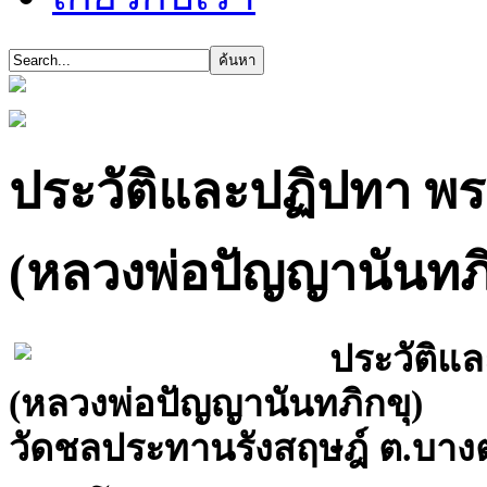
ประวัติและปฏิปทา พ
(หลวงพ่อปัญญานันทภิ
ประวัติแ
(หลวงพ่อปัญญานันทภิกขุ)
วัดชลประทานรังสฤษฎ์ ต.บางต