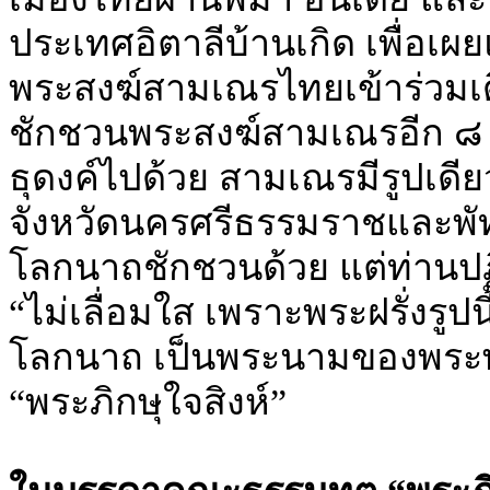
ประเทศอิตาลีบ้านเกิด เพื่อ
พระสงฆ์สามเณรไทยเข้าร่วมเด
ชักชวนพระสงฆ์สามเณรอีก ๘ ร
ธุดงค์ไปด้วย สามเณรมีรูปเดี
จังหวัดนครศรีธรรมราชและพั
โลกนาถชักชวนด้วย แต่ท่านป
“ไม่เลื่อมใส เพราะพระฝรั่งรูปน
โลกนาถ เป็นพระนามของพระพุท
“พระภิกษุใจสิงห์”