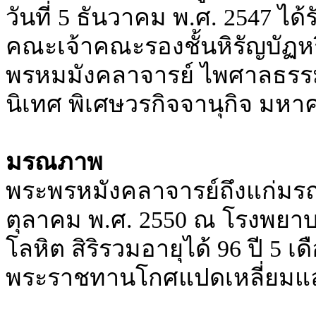
วันที่ 5 ธันวาคม พ.ศ. 2547 
คณะเจ้าคณะรองชั้นหิรัญบัฏห
พรหมมังคลาจารย์ ไพศาลธรรม
นิเทศ พิเศษวรกิจจานุกิจ มห
มรณภาพ
พระพรหมังคลาจารย์ถึงแก่มรณภ
ตุลาคม พ.ศ. 2550 ณ โรงพยาบา
โลหิต สิริรวมอายุได้ 96 ปี 5 
พระราชทานโกศแปดเหลี่ยมแล