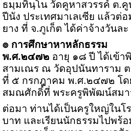
ธมฺมทินฺโน วัดคูหาสวรรค์ ต.คู
ปีนัง ประเทศมาเลเซีย แล้วต
ยาง ที่ จ.ภูเก็ต ได้ค่าจ้างวัน
๏ การศึกษาหาหลักธรรม
พ.ศ.๒๔๗๒
อายุ ๑๘ ปี ได้เข้า
สามเณร ณ วัดอุปนันทาราม ต.เข
ที่ ๕ กรกฎาคม พ.ศ.๒๔๗๒ โดยมี
สมณศักดิ์ที่ พระครูพิพัฒน์สมา
ต่อมา ท่านได้เป็นครูใหญ่ในโ
บาท และเรียนนักธรรมไปพร้อมก