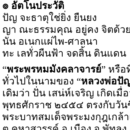
๏ อัตโนประวัติ
ปัญ จะธาตุใช่ยิ่ง ยืนยง
ญา ณะธรรมคุณ อยู่คง จิตด้ว
นัน อเนกแผ่ไพ-ศาลนา
ทะ เลทั่วผืนฟ้า จดสิ้น ดินแดน
“
พระพรหมมังคลาจารย์
” หรือท
ทั่วไปในนามของ “
หลวงพ่อปั
เดิมว่า ปั่น เสน่ห์เจริญ เกิดเ
พุทธศักราช ๒๔๕๔ ตรงกับวันขึ้
พระบาทสมเด็จพระมงกุฎเกล้าเจ้
ต.คูหาสวรรค์ อ.เมือง จ.พัทลุง