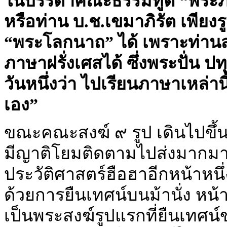
ในบรรดาคณะธรรมทูต “พระภิกษ
หรือท่าน บ.ช.เขมาภิรัต เพียงรู
“พระโลกนาถ” ได้ เพราะท่า
ภาษาฝรั่งเศสได้ ซึ่งพระปั่น ป
วันหนึ่งว่า ไปเรียนภาษาเหล่า
เอง”
ขณะคณะสงฆ์ ๙ รูป เดินไปขึ
มีญาติโยมติดตามไปส่งมากมายน
ประวัติศาสตร์ฮือฮาอีกหน้าหน
ด้วยการยืนเทศน์บนม้านั่ง ห
เป็นพระสงฆ์รูปแรกที่ยืนเทศน์