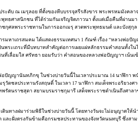
ประดับ ณ เมรุลอย ที่ตั้งของหีบบรรจุสรีรสังขาร พระพรหมมังคล
ุทธศาสนิกชน ที่ได้ร่วมกันเจริญจิตภาวนา ตั้งแต่เมื่อคืนที่ผ่า
ะราชกุศลพระราชทานในการออกเมรุ สวดพระพุทธมนต์ และบังสุกุล
หาเถรสมคม ได้แสดงธรรมเทศนา 1 กัณฑ์ เรื่อง “หลวงพ่อปัญญา
ป็นพระเถระที่มีบทบาทสำคัญต่อการเผยแผ่หลักธรรมคำสอนทั้งใน
่เลื่อมใส ศรัทธา ยอมรับว่า คำสอนของหลวงพ่อปัญญาฯ เน้นเข้าใ
ปัญญานันทภิกขุ ในช่วงบ่ายวันนี้ในเวลาประมาณ 14 นาฬิกา พน
 เมรุวัดชลประทานรังสฤษดิ์ ในเวลา 17 นาฬิกา สมเด็จพระอริยว
ระเทพรัตนราชสุดา สยามบรมราชกุมารี เสด็จพระราชดำเนินถึงศาล
ดินทางฝมาร่วมพิธีในช่วงบ่ายวันนี้ โดยทางวันจะไม่อนุญาตให้นำร
ด และฝั่งตรงกันข้ามคือกรมชลประทานของจังหวัดนนทบุรี ซึ่งสามา