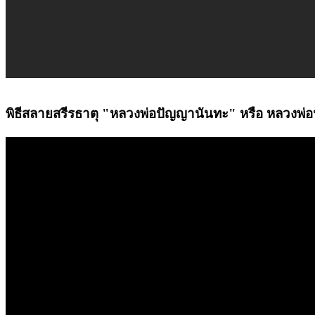
พิธีสลายสรีรธาตุ "หลวงพ่อปัญญานันทะ" หรือ หลวงพ่