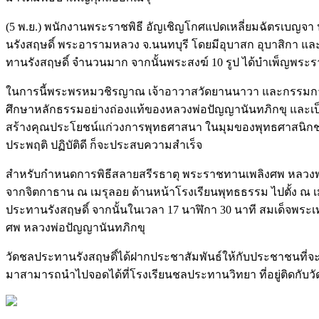
(5 พ.ย.) พนักงานพระราชพิธี อัญเชิญโกศแปดเหลี่ยมฉัตรเบญจา 
นรังสฤษดิ์ พระอารามหลวง จ.นนทบุรี โดยมีอุบาสก อุบาสิกา และพ
ทานรังสฤษดิ์ จำนวนมาก จากนั้นพระสงฆ์ 10 รูป ได้บำเพ็ญพร
ในการนี้พระพรหมวชิรญาณ เจ้าอาวาสวัดยานนาวา และกรรมการม
ศึกษาหลักธรรมอย่างถ่องแท้ของหลวงพ่อปัญญานันทภิกขุ และเ
สร้างคุณประโยชน์แก่วงการพุทธศาสนา ในมุมของพุทธศาสนิกชนที
ประพฤติ ปฏิบัติดี ก็จะประสบความสำเร็จ
สำหรับกำหนดการพิธีสลายสรีรธาตุ พระราชทานเพลิงศพ หลวงพ่อ
จากจิตกาธาน ณ เมรุลอย ด้านหน้าโรงเรียนพุทธธรรม ไปตั้ง ณ
ประทานรังสฤษดิ์ จากนั้นในเวลา 17 นาฬิกา 30 นาที สมเด็จพ
ศพ หลวงพ่อปัญญานันทภิกขุ
วัดชลประทานรังสฤษดิ์ได้ฝากประชาสัมพันธ์ให้กับประชาชนที่จะเ
มาสามารถนำไปจอดได้ที่โรงเรียนชลประทานวิทยา ที่อยู่ติดกับวั