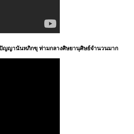
อปัญญานันทภิกขุ ท่ามกลางศิษยานุศิษย์จำนวนมาก