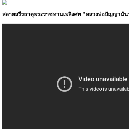
สลายสรีรธาตุพระราชทานเพลิงศพ "หลวงพ่อปัญญานันท