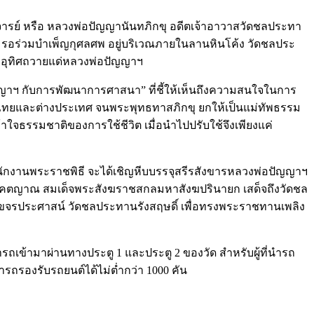
าจารย์ หรือ หลวงพ่อปัญญานันทภิกขุ อดีตเจ้าอาวาสวัดชลประทา
นมา รอร่วมบำเพ็ญกุศลศพ อยู่บริเวณภายในลานหินโค้ง วัดชลประ
 อุทิศถวายแด่หลวงพ่อปัญญาฯ
ฯ กับการพัฒนาการศาสนา” ที่ชี้ให้เห็นถึงความสนใจในการ
ไทยและต่างประเทศ จนพระพุทธทาสภิกขุ ยกให้เป็นแม่ทัพธรรม
จธรรมชาติของการใช้ชีวิต เมื่อนำไปปรับใช้จึงเพียงแค่
ักงานพระราชพิธี จะได้เชิญหีบบรรจุสรีรสังขารหลวงพ่อปัญญาฯ
งศาคตญาณ สมเด็จพระสังฆราชสกลมหาสังฆปรินายก เสด็จถึงวัดชล
าขจรประศาสน์ วัดชลประทานรังสฤษดิ์ เพื่อทรงพระราชทานเพลิง
ถเข้ามาผ่านทางประตู 1 และประตู 2 ของวัด สำหรับผู้ที่นำรถ
รถรองรับรถยนต์ได้ไม่ต่ำกว่า 1000 คัน