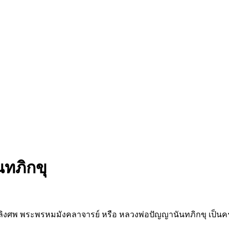
ทภิกขุ
พ พระพรหมมังคลาจารย์ หรือ หลวงพ่อปัญญานันทภิกขุ เป็นครั้งสุด