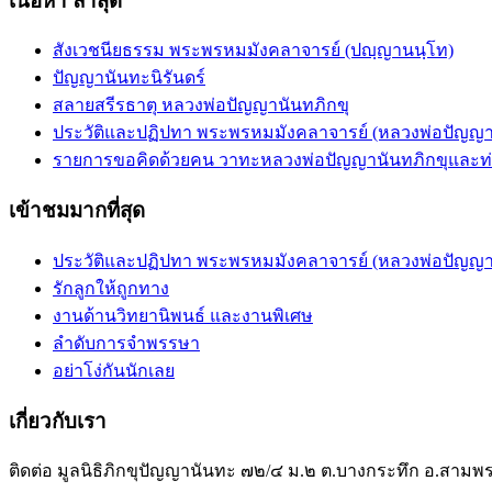
เนื้อหา ล่าสุด
สังเวชนียธรรม พระพรหมมังคลาจารย์ (ปญฺญานนฺโท)
ปัญญานันทะนิรันดร์
สลายสรีรธาตุ หลวงพ่อปัญญานันทภิกขุ
ประวัติและปฏิปทา พระพรหมมังคลาจารย์ (หลวงพ่อปัญญาน
รายการขอคิดด้วยคน วาทะหลวงพ่อปัญญานันทภิกขุและท
เข้าชมมากที่สุด
ประวัติและปฏิปทา พระพรหมมังคลาจารย์ (หลวงพ่อปัญญาน
รักลูกให้ถูกทาง
งานด้านวิทยานิพนธ์ และงานพิเศษ
ลำดับการจำพรรษา
อย่าโง่กันนักเลย
เกี่ยวกับเรา
ติดต่อ มูลนิธิภิกขุปัญญานันทะ ๗๒/๔ ม.๒ ต.บางกระทึก อ.