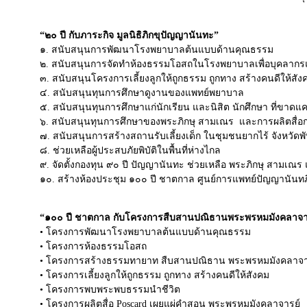
“๒๐ ปี กับภาระกิจ มูลนิธิภิกขุปัญญานันทะ”
๑. สนับสนุนการพัฒนาโรงพยาบาลต้นแบบด้านคุณธรรม
๒. สนับสนุนการจัดทำห้องธรรมโอสถในโรงพยาบาลเพื่อบุคลากรแ
๓. สนับสนุนโครงการเลี้ยงลูกให้ถูกธรรม ถูกทาง สร้างคนดีให้สัง
๔. สนับสนุนทุนการศึกษาดูงานของแพทย์พยาบาล
๕. สนับสนุนทุนการศึกษาแก่นักเรียน และนิสิต นักศึกษา ที่ขาดแ
๖. สนับสนุนทุนการศึกษาของพระภิกษุ สามเณร และการผลิตสื
๗. สนับสนุนการสร้างสถานรับเลี้ยงเด็ก ในชุมชนยากไร้ จังหวัดพั
๘. ช่วยเหลือผู้ประสบภัยพิบัติในพื้นที่ห่างไกล
๙. จัดตั้งกองทุน ๙๐ ปี ปัญญานันทะ ช่วยเหลือ พระภิกษุ สามเณร แ
๑๐. สร้างห้องประชุม ๑๐๐ ปี ชาตกาล ศูนย์การแพทย์ปัญญานัน
“๑๐๐ ปี ชาตกาล กับโครงการสืบสานปณิธานพระพรหมมังคลาจา
• โครงการพัฒนาโรงพยาบาลต้นแบบด้านคุณธรรม
• โครงการห้องธรรมโอสถ
• โครงการสร้างธรรมทายาท สืบสานปณิธาน พระพรหมมังคลาจา
• โครงการเลี้ยงลูกให้ถูกธรรม ถูกทาง สร้างคนดีให้สังคม
• โครงการพบพระพบธรรมนำชีวิต
• โครงการผลิตสื่อ Poscard เผยแผ่คำสอน พระพรหมมังคลาจารย์