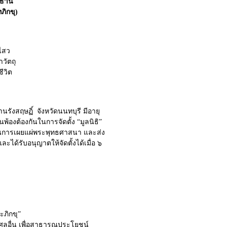
ิธาน
ิกขุ)
ไสว
วัตถุ
ีวิต
รังสฤษฏิ์ จังหวัดนนทบุรี มีอายุ
องต้องกันในการจัดตั้ง “มูลนิธิ”
ในการเผยแผ่พระพุทธศาสนา และส่ง
และได้รับอนุญาตให้จัดตั้งได้เมื่อ ๖
ะภิกขุ”
ุศลอื่น เพื่อสาธารณประโยชน์