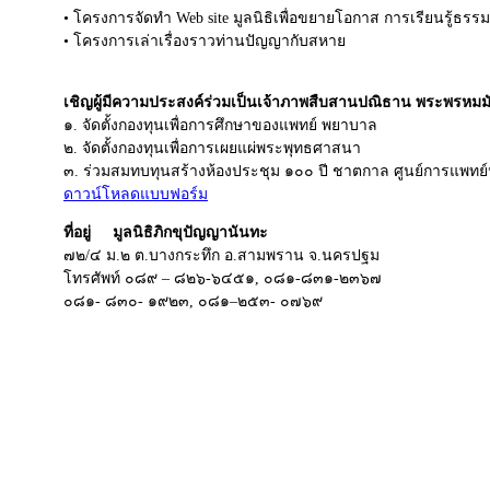
• โครงการจัดทำ Web site มูลนิธิเพื่อขยายโอกาส การเรียนรู้ธรรม
• โครงการเล่าเรื่องราวท่านปัญญากับสหาย
เชิญผู้มีความประสงค์ร่วมเป็นเจ้าภาพสืบสานปณิธาน พระพรหมม
๑. จัดตั้งกองทุนเพื่อการศึกษาของแพทย์ พยาบาล
๒. จัดตั้งกองทุนเพื่อการเผยแผ่พระพุทธศาสนา
๓. ร่วมสมทบทุนสร้างห้องประชุม ๑๐๐ ปี ชาตกาล ศูนย์การแพท
ดาวน์โหลดแบบฟอร์ม
ที่อยู่ มูลนิธิภิกขุปัญญานันทะ
๗๒/๔ ม.๒ ต.บางกระทึก อ.สามพราน จ.นครปฐม
โทรศัพท์ ๐๘๙ – ๘๒๖-๖๔๕๑, ๐๘๑-๘๓๑-๒๓๖๗
๐๘๑- ๘๓๐- ๑๙๒๓, ๐๘๑–๒๕๓- ๐๗๖๙