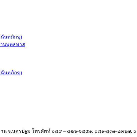
ันทภิกขุ)
่านพุทธทาส
ันทภิกขุ)
สามพราน จ.นครปฐม โทรศัพท์ ๐๘๙ – ๘๒๖-๖๔๕๑, ๐๘๑-๘๓๑-๒๓๖๗