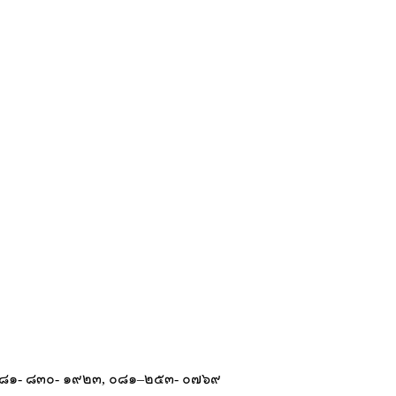
, ๐๘๑- ๘๓๐- ๑๙๒๓, ๐๘๑–๒๕๓- ๐๗๖๙