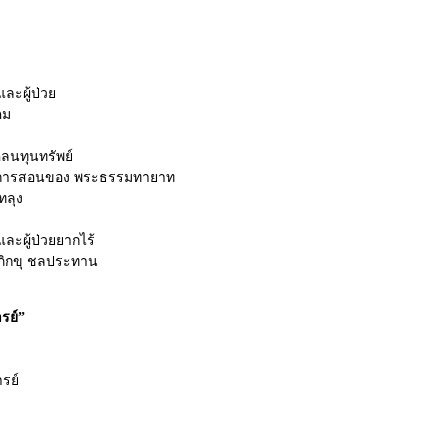
ละผู้ป่วย
คม
คลนทุนทรัพย์
่อการสอนของ พระธรรมทายาท
ทลุง
ละผู้ป่วยยากไร้
ทภิกขุ ชลประทาน
รย์”
รย์