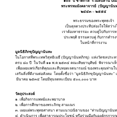
๑๐๐ ปี ชาตกาล ร่วมสืบสาน ปณ
พระพรหมมังคลาจารย์ (ปัญญานันทภ
๒๔๔๓ – ๒๕๕๔
พระธรรมของพระพุทธเจ้า
เป็นดุจดวงประทีปส่องใจให้สว่าง
เราต้องหาธรรมะ ควบคู่ไปกับการหา
ประพฤติ ธรรมควบคู่ กับการดำรงช
ในหน้าที่การงาน
มูลนิธิภิกขุปัญญานันทะ
ในโอกาสที่พระเทพวิสุทธิเมธี (ปัญญานันทภิกขุ) แห่งวัดชลประทาน
ครบ ๘๐ ปี ในวันที่ ๑๑ พ.ค.๒๕๓๔ คณะศิษยานุศิษย์ พิจารณาเห็นพ้
เพื่อเผยแพร่เกียรติคุณและสืบทอดเจตนารมณ์ ของพระคุณท่าน
เสริมสิ่งที่ดีงามต่อสังคม โดยตั้งชื่อว่า “มูลนิธิภิกขุปัญญานันทะ” 
มีนาคม ๒๕๓๔ โดยมีทุนจดทะเบียน ๕๐๐,๐๐๐ บาท
วัตถุประสงค์
๑. เพื่อกิจการแพทย์และพยาบาล
๒. เพื่อการศึกษาของพระภิกษุ สามเณร
๓. เผยแผ่พระพุทธศาสนา ตามแนวปณิธานของ “ท่านปัญญานันท
๔. ดำเนินการ เพื่อสาธารณประโยชน์ หรือร่วมมือกับองค์กรการก