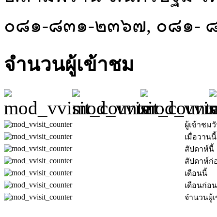
๐๘๑-๘๓๑-๒๓๖๗, ๐๘๑- 
จำนวนผู้เข้าชม
ผู้เข้าชมวั
เมื่อวานนี้
สัปดาห์นี้
สัปดาห์ก่
เดือนนี้
เดือนก่อน
จำนวนผู้เ
.