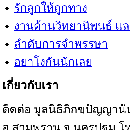
รักลูกให้ถูกทาง
งานด้านวิทยานิพนธ์ แ
ลำดับการจำพรรษา
อย่าโง่กันนักเลย
เกี่ยวกับเรา
ติดต่อ มูลนิธิภิกขุปัญญา
อ.สามพราน จ.นครปฐม โท