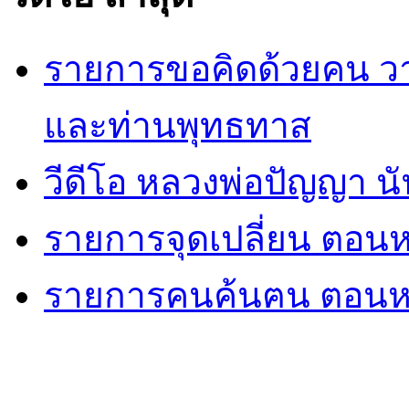
รายการขอคิดด้วยคน ว
และท่านพุทธทาส
วีดีโอ หลวงพ่อปัญญา นั
รายการจุดเปลี่ยน ตอนห
รายการคนค้นฅน ตอนหล