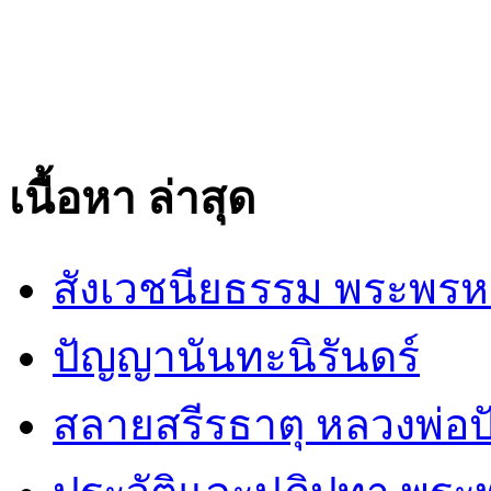
เนื้อหา ล่าสุด
สังเวชนียธรรม พระพรห
ปัญญานันทะนิรันดร์
สลายสรีรธาตุ หลวงพ่อ