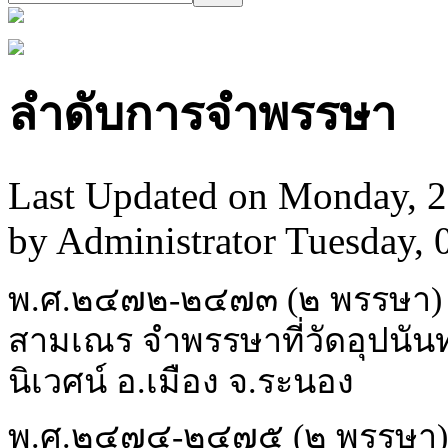
ลำดับการจำพรรษา
Last Updated on Monday, 
by Administrator
Tuesday, 
พ.ศ.๒๔๗๒-๒๔๗๓ (๒ พรรษา)
สามเณร จำพรรษาที่วัดอุปนัน
นิเวศน์ อ.เมือง จ.ระนอง
พ.ศ.๒๔๗๔-๒๔๗๕ (๒ พรรษา) 