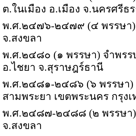
ต.ในเมือง อ.เมือง จ.นครศรี
พ.ศ.๒๔๗๖-๒๔๗๙ (๔ พรรษา) จำ
จ.สงขลา
พ.ศ.๒๔๘๐ (๑ พรรษา) จำพรร
อ.ไชยา จ.สุราษฎร์ธานี
พ.ศ.๒๔๘๑-๒๔๘๖ (๖ พรรษา) 
สามพระยา เขตพระนคร กรุงเ
พ.ศ.๒๔๘๗-๒๔๘๘ (๒ พรรษา) จำ
จ.สงขลา