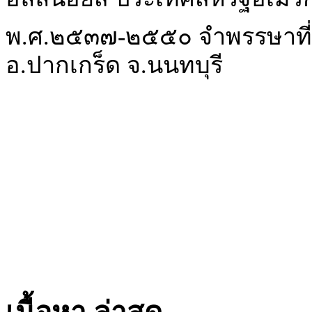
พ.ศ.๒๕๓๗-๒๕๕๐ จำพรรษาที่
อ.ปากเกร็ด จ.นนทบุรี