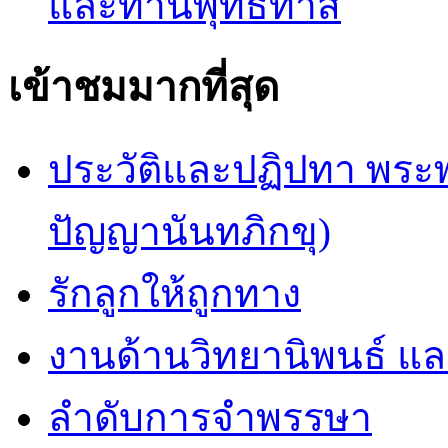
และท่านพุทธทาส
เข้าชมมากที่สุด
ประวัติและปฏิปทา พระ
ปัญญานันทภิกขุ)
รักลูกให้ถูกทาง
งานด้านวิทยานิพนธ์ แ
ลำดับการจำพรรษา