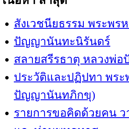
เนื้อหา ล่าสุด
สังเวชนียธรรม พระพรห
ปัญญานันทะนิรันดร์
สลายสรีรธาตุ หลวงพ่อ
ประวัติและปฏิปทา พระ
ปัญญานันทภิกขุ)
รายการขอคิดด้วยคน ว