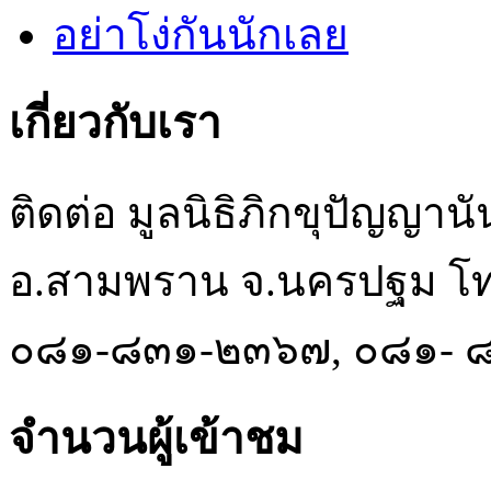
อย่าโง่กันนักเลย
เกี่ยวกับเรา
ติดต่อ มูลนิธิภิกขุปัญญา
อ.สามพราน จ.นครปฐม โท
๐๘๑-๘๓๑-๒๓๖๗, ๐๘๑- 
จำนวนผู้เข้าชม