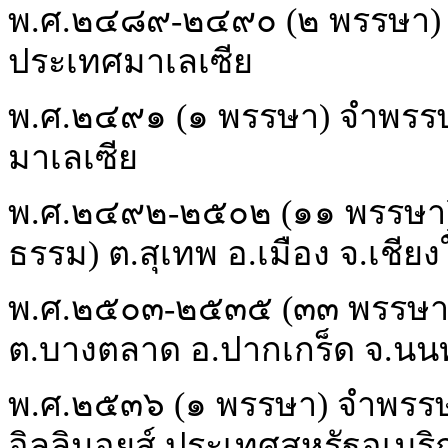
พ.ศ.๒๔๘๙-๒๔๙๐ (๒ พรรษา) จำ
ประเทศมาเลเซีย
พ.ศ.๒๔๙๑ (๑ พรรษา) จำพรรษาที
มาเลเซีย
พ.ศ.๒๔๙๒-๒๕๐๒ (๑๑ พรรษา) 
ธรรม) ต.สุเทพ อ.เมือง จ.เชียง
พ.ศ.๒๕๐๓-๒๕๓๕ (๓๓ พรรษา)
ต.บางตลาด อ.ปากเกร็ด จ.นนท
พ.ศ.๒๕๓๖ (๑ พรรษา) จำพรรษาท
อิลลินอยส์ ประเทศสหรัฐอเมริ