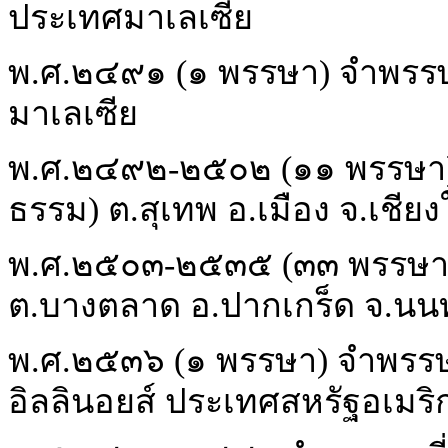
ประเทศมาเลเซีย
พ.ศ.๒๔๙๑ (๑ พรรษา) จำพรรษาที
มาเลเซีย
พ.ศ.๒๔๙๒-๒๕๐๒ (๑๑ พรรษา) 
ธรรม) ต.สุเทพ อ.เมือง จ.เชียง
พ.ศ.๒๕๐๓-๒๕๓๕ (๓๓ พรรษา)
ต.บางตลาด อ.ปากเกร็ด จ.นนท
พ.ศ.๒๕๓๖ (๑ พรรษา) จำพรรษาท
อิลลินอยส์ ประเทศสหรัฐอเมริ