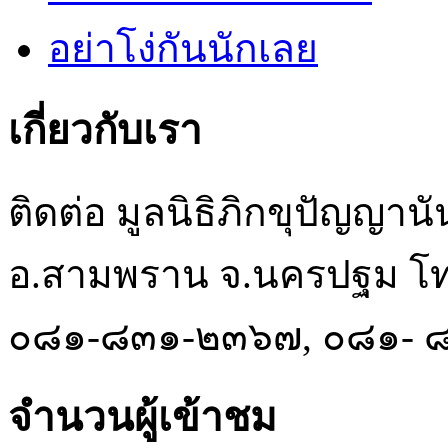
อย่าโง่กันนักเลย
เกี่ยวกับเรา
ติดต่อ มูลนิธิภิกขุปัญญา
อ.สามพราน จ.นครปฐม โท
๐๘๑-๘๓๑-๒๓๖๗, ๐๘๑- 
จำนวนผู้เข้าชม