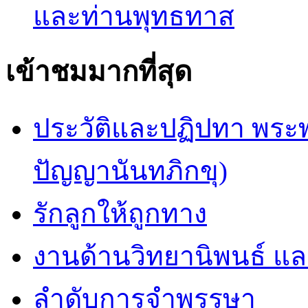
และท่านพุทธทาส
เข้าชมมากที่สุด
ประวัติและปฏิปทา พระ
ปัญญานันทภิกขุ)
รักลูกให้ถูกทาง
งานด้านวิทยานิพนธ์ แ
ลำดับการจำพรรษา