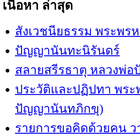
เนื้อหา ล่าสุด
สังเวชนียธรรม พระพรห
ปัญญานันทะนิรันดร์
สลายสรีรธาตุ หลวงพ่อ
ประวัติและปฏิปทา พระ
ปัญญานันทภิกขุ)
รายการขอคิดด้วยคน ว