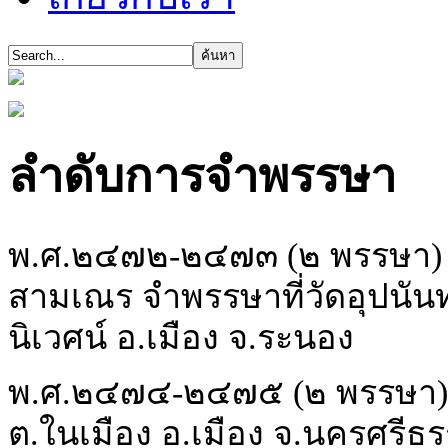
ลำดับการจำพรรษา
พ.ศ.๒๔๗๒-๒๔๗๓ (๒ พรรษา)
สามเณร จำพรรษาที่วัดอุปนัน
นิเวศน์ อ.เมือง จ.ระนอง
พ.ศ.๒๔๗๔-๒๔๗๕ (๒ พรรษา) 
ต.ในเมือง อ.เมือง จ.นครศรี