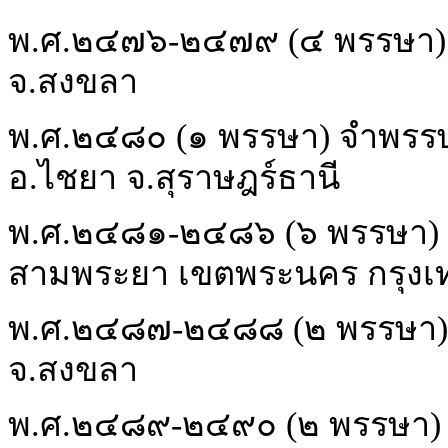
พ.ศ.๒๔๗๖-๒๔๗๙ (๔ พรรษา) จำ
จ.สงขลา
พ.ศ.๒๔๘๐ (๑ พรรษา) จำพรร
อ.ไชยา จ.สุราษฎร์ธานี
พ.ศ.๒๔๘๑-๒๔๘๖ (๖ พรรษา) 
สามพระยา เขตพระนคร กรุงเ
พ.ศ.๒๔๘๗-๒๔๘๘ (๒ พรรษา) จำ
จ.สงขลา
พ.ศ.๒๔๘๙-๒๔๙๐ (๒ พรรษา) จำ